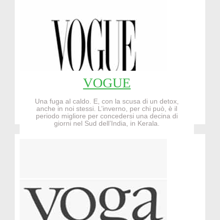
VOGUE
Una fuga al caldo. E, con la scusa di un detox,
anche in noi stessi. L’inverno, per chi può, è il
periodo migliore per concedersi una decina di
giorni nel Sud dell’India, in Kerala.
Read More...!!!