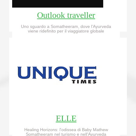
Outlook traveller
Uno sguardo a Somatheeram, dove l'Ayurveda
viene ridefinito per il viaggiatore globale
Read More...!!!
ELLE
Healing Horizons: l'odissea di Baby Mathew
Somatheeram nel turismo e nell'Ayurveda