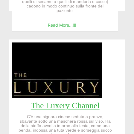
quelli di sesamo a quelli di mandorla o cocco)
cadono in modo continuo sulla fronte del
paziente.
Read More...!!!
The Luxery Channel
C'è una signora cinese seduta a pranzo,
sbavante sotto una maschera rossa sul viso. Ha
della stoffa avvolta intorno alla testa, come una
benda, indossa una tuta verde e sorseggia succo