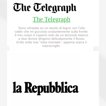
The Telegraph
Sono sdraiata su un tavolo di legno con l'olio
caldo che mi gocciola costantemente sulla fronte.
Il mio corpo è coperto solo da un lenzuolo bianco
e due donne dirigono delicatamente il flusso
d'olio sulla mia "vista mentale", appena sopra il
sopracciglio.
Read More...!!!