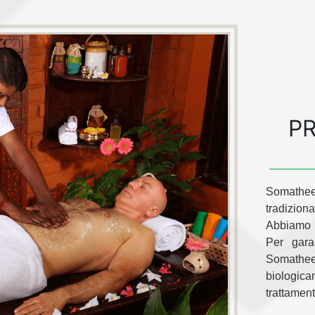
PR
Somathee
tradizion
Abbiamo u
Per garan
Somathee
biologicam
trattament