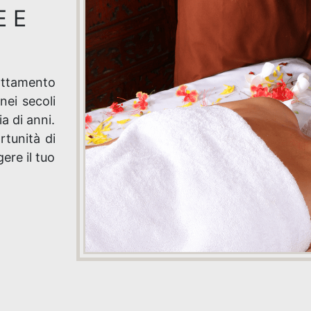
E E
rattamento
nei secoli
a di anni.
rtunità di
ere il tuo