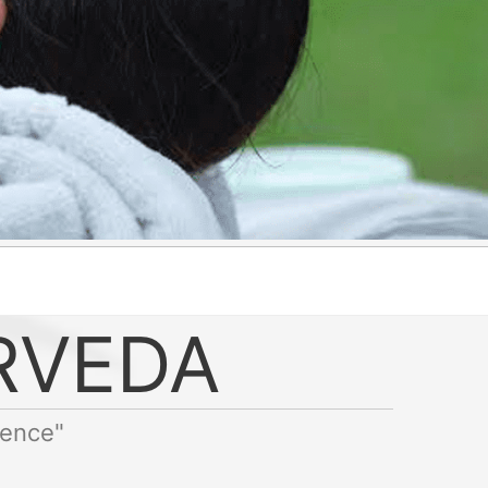
RVEDA
ience"