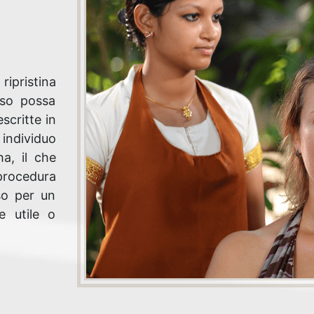
ipristina
sso possa
scritte in
individuo
a, il che
procedura
so per un
e utile o