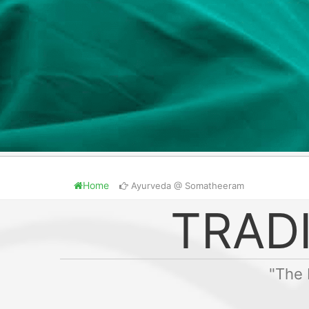
Home
Ayurveda @ Somatheeram
TRAD
"The 