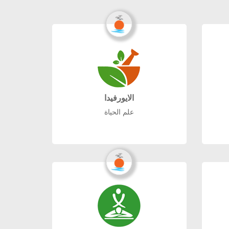
الايورفيدا
علم الحياة