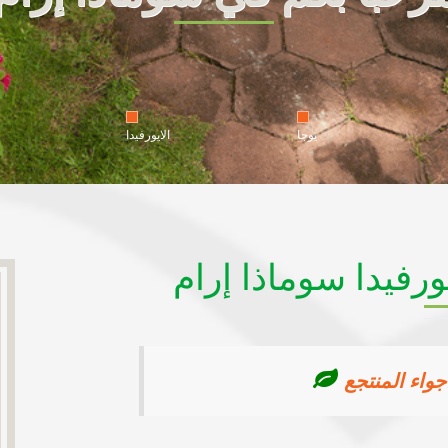
يوجا
الايورفيدا
ورفيدا سوماذا إرام
واء المنتجع