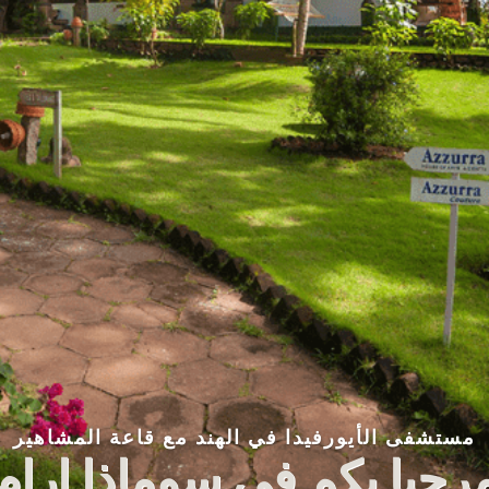
خمسة آلاف سنة
الأيورفيدا للجسم والعقل والروح