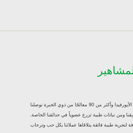
لمشاهير
تقدم سوماذا ارام برامج علاج الأيورفيدا الأصيلة والتقليدية المعززة إنه ومن خلال فريق بحثنا والمكون من 20 طبيبًا من طب الأيورفيدا وأكثر من 90 معالجًا من ذوي الخبرة توصلنا
ة في برامجنا الطبية بواسطة فريقنا ومن نباتات طبية تزرع عضوياً في حدائقنا الخاصة.