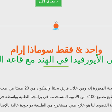
تعرف أكثر
واحد & فقط سوماذا إرام
لأيورفيدا في الهند مع قاعة ا
إلى أفضل النتائج السرسرية والمخبرية مما جعلنا نستطيع تصنيع 100٪ من الأدوية المستخدم