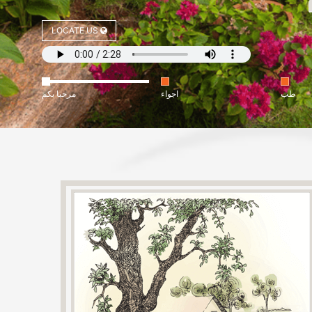
LOCATE US
طب
اجواء
مرحبا بكم