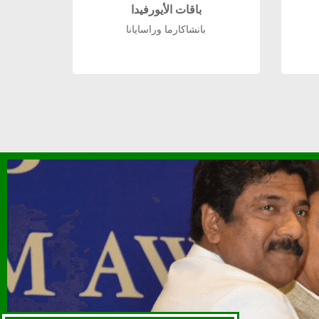
باقات الأيورفيدا
بانشاكارما وراسايانا