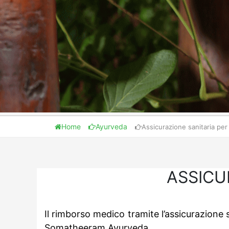
Home
Ayurveda
Assicurazione sanitaria per
ASSICU
Il rimborso medico tramite l’assicurazione 
Somatheeram Ayurveda.