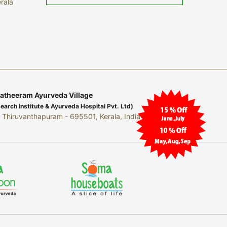
rala
theeram Ayurveda Village
rch Institute & Ayurveda Hospital Pvt. Ltd)
Thiruvanthapuram - 695501, Kerala, India