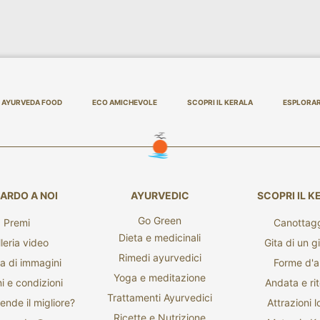
AYURVEDA FOOD
ECO AMICHEVOLE
SCOPRI IL KERALA
ESPLORA
ARDO A NOI
AYURVEDIC
SCOPRI IL K
Go Green
Premi
Canottag
Dieta e medicinali
leria video
Gita di un g
Rimedi ayurvedici
ia di immagini
Forme d'a
Yoga e meditazione
i e condizioni
Andata e ri
Trattamenti Ayurvedici
ende il migliore?
Attrazioni l
Ricette e Nutrizione