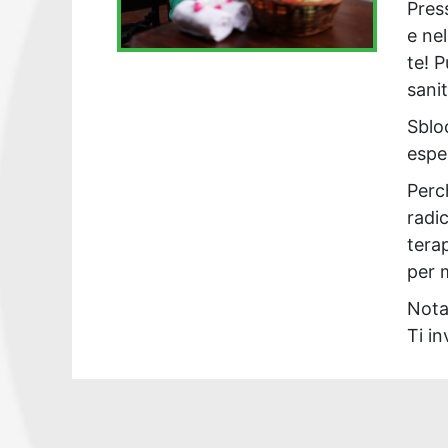
Pres
e nel
te! 
sanit
Sbloc
esper
Perch
radic
tera
per 
Nota
Ti in