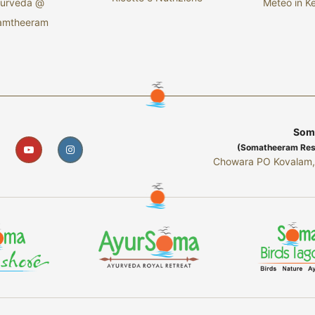
yurveda @
Meteo in Ke
amtheeram
Soma
(Somatheeram Resea
Chowara PO Kovalam, 