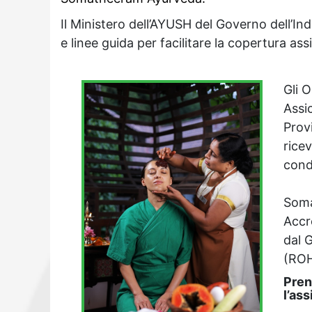
Il Ministero dell’AYUSH del Governo dell’In
e linee guida per facilitare la copertura ass
Gli 
Assi
Prov
rice
condi
Soma
Accr
dal G
(ROH
Pren
l’ass