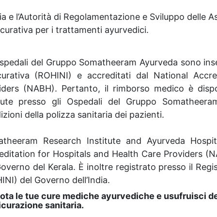
dia e l’Autorità di Regolamentazione e Sviluppo delle A
icurativa per i trattamenti ayurvedici.
Ospedali del Gruppo Somatheeram Ayurveda sono inseri
curativa (ROHINI) e accreditati dal National Accr
iders (NABH). Pertanto, il rimborso medico è disp
vute presso gli Ospedali del Gruppo Somatheeram
zioni della polizza sanitaria dei pazienti.
theeram Research Institute and Ayurveda Hospita
editation for Hospitals and Health Care Providers (
overno del Kerala. È inoltre registrato presso il Regi
INI) del Governo dell’India.
ota le tue cure mediche ayurvediche e usufruisci d
icurazione sanitaria.