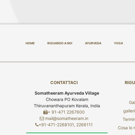
HOME
RIGUARDO A NOI
AYURVEDA
YOGA
CONTATTACI
RIGU
Somatheeram Ayurveda Village
Chowara PO Kovalam
Gal
Thiruvananthapuram Kerala, India
galler
+ 91-471 2267600
mail@somatheeram.in
Termin
+91-471-2268101, 2266111
Cosa lo r