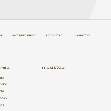
RE
NOTIZIE ED EVENTI
LOCALIZZACI
CONTATTACI
ERALA
LOCALIZZACI
gio
iorno
rte
torno
ocali