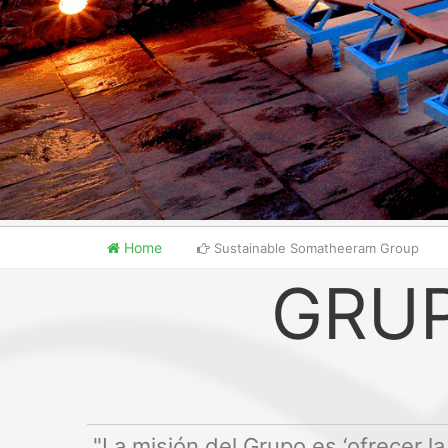
Home
Sustainable Somatheeram Group
GRU
"La misión del Grupo es ‘ofrecer l