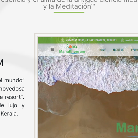
y la Meditación’"
M
el mundo”
 novedosa
 resort”.
e lujo y
Kerala.