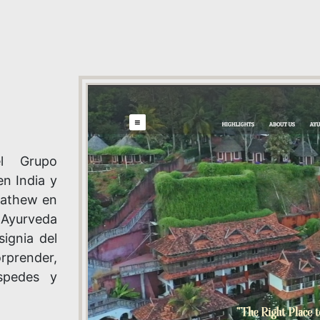
el Grupo
n India y
Mathew en
 Ayurveda
ignia del
render,
spedes y