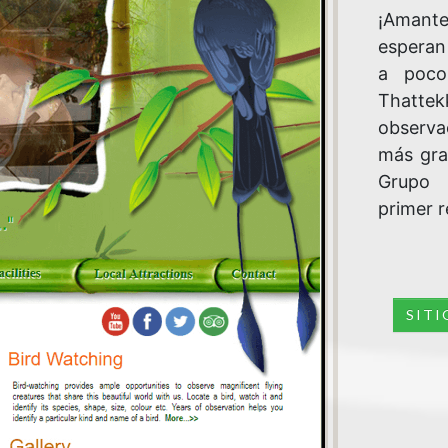
¡Amante
esperan 
a poco
Thattek
observac
más gra
Grupo 
primer r
SIT