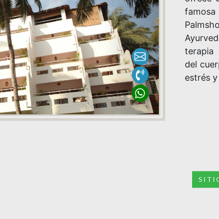
famosa 
Palmsho
Ayurved
terapia
del cue
estrés y
SIT