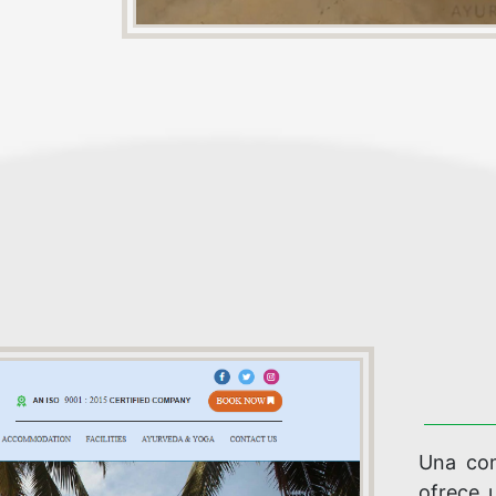
Una com
ofrece 