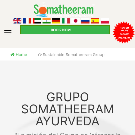
BOOK NOW
Home
Sustainable Somatheeram Group
GRUPO
SOMATHEERAM
AYURVEDA