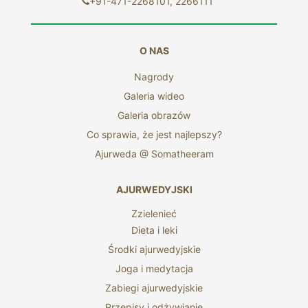
+91-471-2268101, 2266111
O NAS
Nagrody
Galeria wideo
Galeria obrazów
Co sprawia, że ​​jest najlepszy?
Ajurweda @ Somatheeram
AJURWEDYJSKI
Zzielenieć
Dieta i leki
Środki ajurwedyjskie
Joga i medytacja
Zabiegi ajurwedyjskie
Przepisy i odżywianie