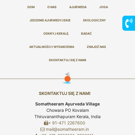
DOM
O NAS
AJURWEDA
JOGA
JEDZENIE AJURWEDYJSKIE
EKOLOGICZNY
ODKRYJ KERALĘ
BADAĆ
AKTUALNOŚCI I WYDARZENIA
ZNAJDŹ NAS
SKONTAKTUJ SIĘ Z NAMI
SKONTAKTUJ SIĘ Z NAMI
Somatheeram Ayurveda Village
Chowara PO Kovalam
Thiruvananthapuram Kerala, India
+ 91-471 2267600
mail@somatheeram.in