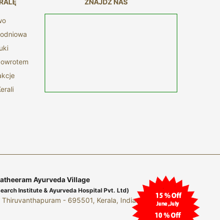
RALĘ
ZNAJDŹ NAS
wo
nodniowa
uki
 powrotem
akcje
erali
theeram Ayurveda Village
rch Institute & Ayurveda Hospital Pvt. Ltd)
Thiruvanthapuram - 695501, Kerala, India