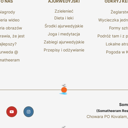
O NAS
AJURWEDYJSKI
ODKRYJ KE
Zzielenieć
Nagrody
Żeglarst
Dieta i leki
leria wideo
Wycieczka jed
Środki ajurwedyjskie
ria obrazów
Formy szt
Joga i medytacja
awia, że ​​jest
Podróż tam i z
Zabiegi ajurwedyjskie
ajlepszy?
Lokalne atr
Przepisy i odżywianie
jurweda @
Pogoda w K
matheeram
Soma
(Somatheeram Resea
Chowara PO Kovalam, 