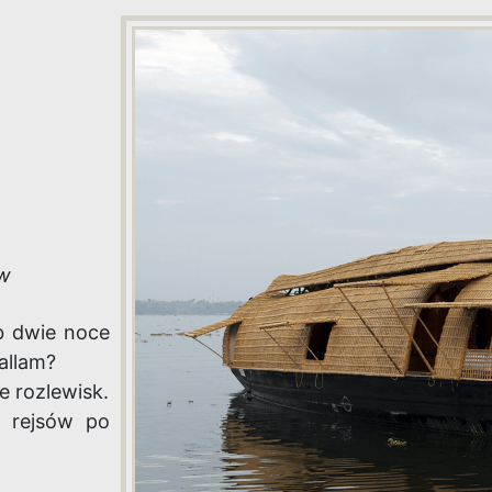
ów
b dwie noce
allam?
e rozlewisk.
m rejsów po