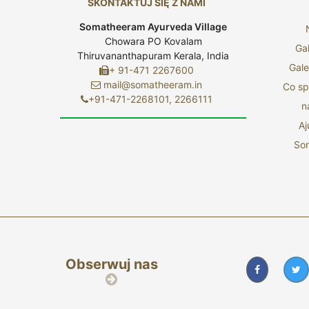
SKONTAKTUJ SIĘ Z NAMI
Somatheeram Ayurveda Village
Chowara PO Kovalam
Ga
Thiruvananthapuram Kerala, India
Gale
+ 91-471 2267600
mail@somatheeram.in
Co spr
+91-471-2268101, 2266111
n
A
So
Obserwuj nas