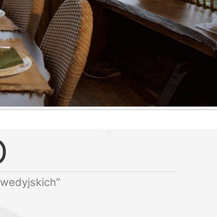
O
rwedyjskich”