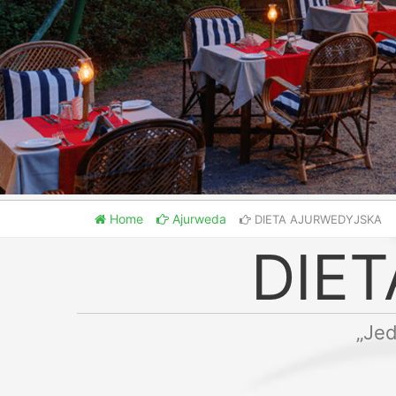
Home
Ajurweda
DIETA AJURWEDYJSKA
DIE
„Jed