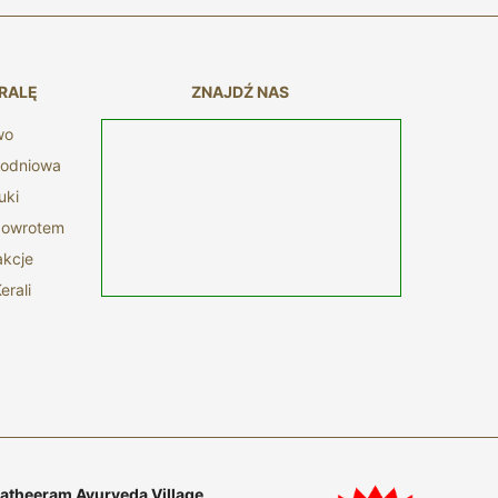
RALĘ
ZNAJDŹ NAS
wo
nodniowa
uki
 powrotem
akcje
erali
theeram Ayurveda Village