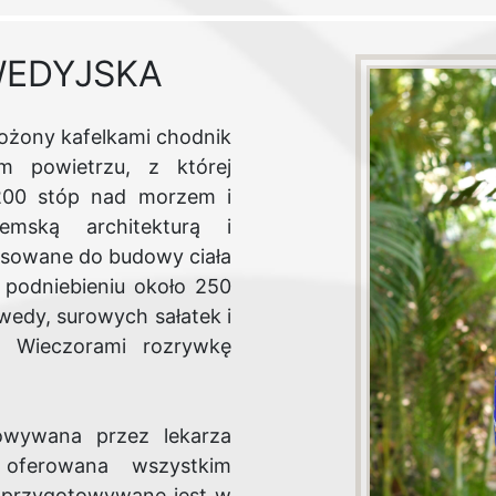
EDYJSKA
ożony kafelkami chodnik
m powietrzu, z której
200 stóp nad morzem i
iemską architekturą i
osowane do budowy ciała
 podniebieniu około 250
wedy, surowych sałatek i
. Wieczorami rozrywkę
towywana przez lekarza
oferowana wszystkim
e przygotowywane jest w