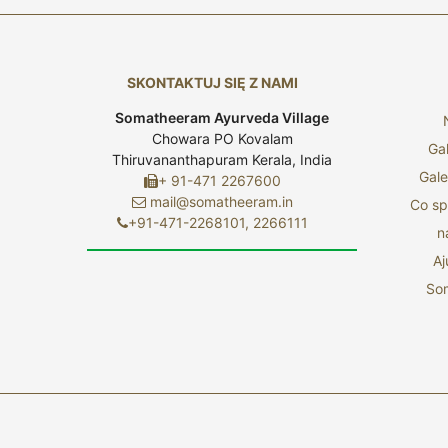
SKONTAKTUJ SIĘ Z NAMI
Somatheeram Ayurveda Village
Chowara PO Kovalam
Ga
Thiruvananthapuram Kerala, India
Gale
+ 91-471 2267600
mail@somatheeram.in
Co spr
+91-471-2268101, 2266111
n
A
So