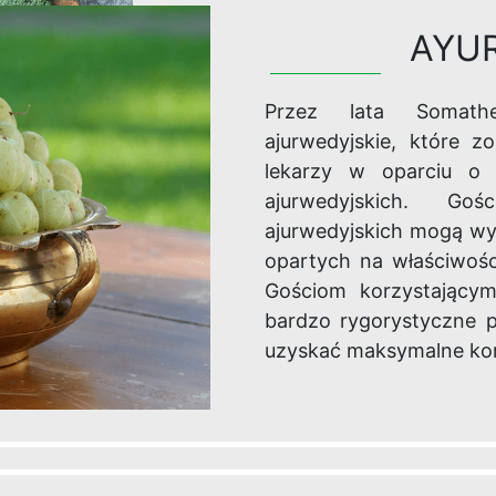
AYU
Przez lata Somath
ajurwedyjskie, które 
lekarzy w oparciu o 
ajurwedyjskich. Go
ajurwedyjskich mogą wy
opartych na właściwości
Gościom korzystającym
bardzo rygorystyczne p
uzyskać maksymalne kor