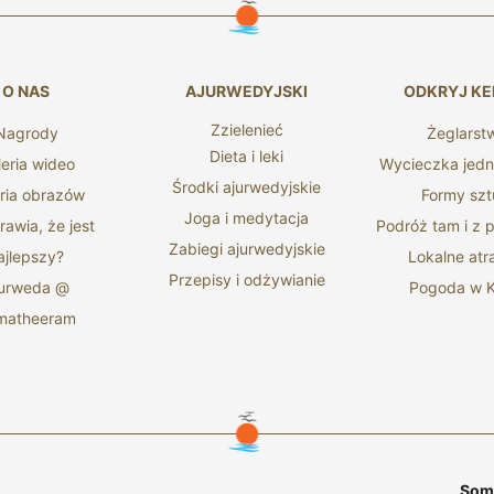
O NAS
AJURWEDYJSKI
ODKRYJ KE
Zzielenieć
Nagrody
Żeglarst
Dieta i leki
leria wideo
Wycieczka jed
Środki ajurwedyjskie
ria obrazów
Formy szt
Joga i medytacja
awia, że ​​jest
Podróż tam i z
Zabiegi ajurwedyjskie
ajlepszy?
Lokalne atr
Przepisy i odżywianie
jurweda @
Pogoda w K
matheeram
Soma