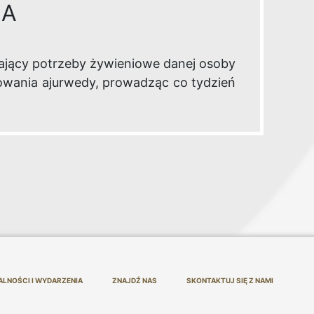
IA
ający potrzeby żywieniowe danej osoby
owania ajurwedy, prowadząc co tydzień
ALNOŚCI I WYDARZENIA
ZNAJDŹ NAS
SKONTAKTUJ SIĘ Z NAMI