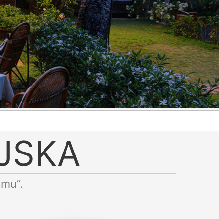
JSKA
zmu”.