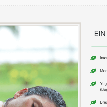
EIN
Inte
Med
Yog
(Be
Brea