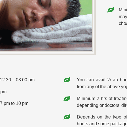
Mini
may
cho
: 12.30 – 03.00 pm
You can avail ½ an hou
from any of the above yo
0 pm
Minimum 2 hrs of treatme
 7 pm to 10 pm
depending ondoctors’ dir
Depends on the type of
hours and some packages 