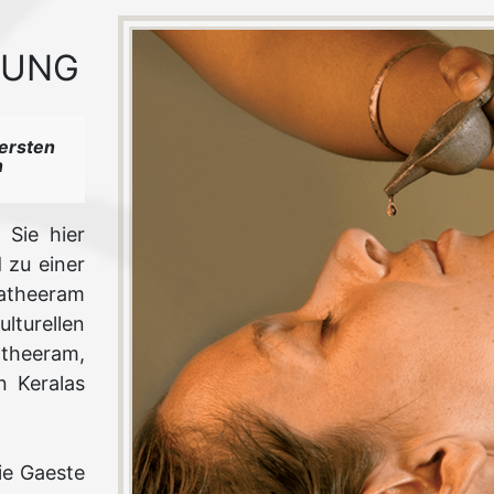
RUNG
ersten
n
 Sie hier
 zu einer
matheeram
lturellen
atheeram,
n Keralas
ie Gaeste