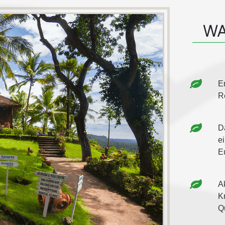
WA
E
R
D
e
E
A
K
Q