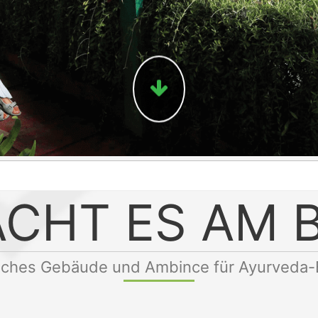
CHT ES AM 
risches Gebäude und Ambince für Ayurveda