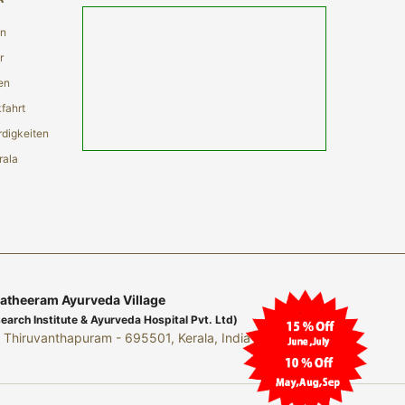
en
r
en
fahrt
digkeiten
rala
theeram Ayurveda Village
rch Institute & Ayurveda Hospital Pvt. Ltd)
Thiruvanthapuram - 695501, Kerala, India