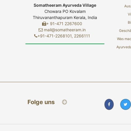
Somatheeram Ayurveda Village
Aus
Chowara PO Kovalam
V
Thiruvananthapuram Kerala, India
Bi
+ 91-471 2267600
mail@somatheeram.in
Geschä
+91-471-2268101, 2266111
Was mac
Ayurved
Folge uns