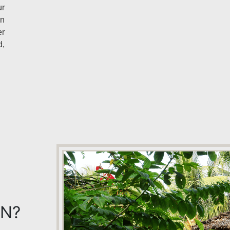
ur
rn
er
d,
N?