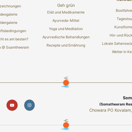
Geh grün
zeichnungen
Bootfahr
Diät und Medikamente
ideogalerie
Tagestou
Ayurveda-Mittel
ldergalerie
Kunstform
Yoga und Meditation
ftsbedingungen
Hin-und Rück
Ayurvedische Behandlungen
ht es am besten?
Lokale Sehenswür
Rezepte und Ernährung
a @ Soamtheeram
Wetter in Ke
Soma
(Somatheeram Resea
Chowara PO Kovalam, 