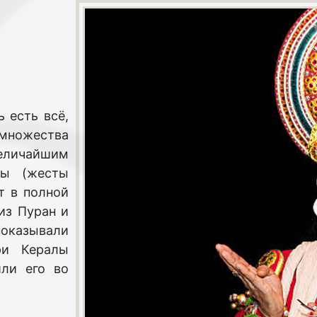
 есть всё,
множества
еличайшим
ры (жесты
т в полной
из Пуран и
показывали
ри Кералы
или его во