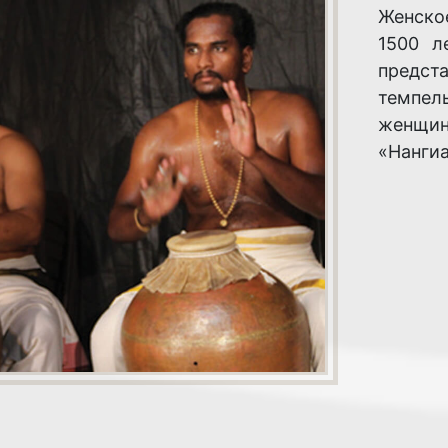
Женско
1500 л
предст
темпел
женщин
«Нанги