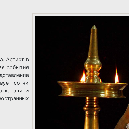
а. Артист в
ая события
ставление
вует сотни
атхакали и
ностранных