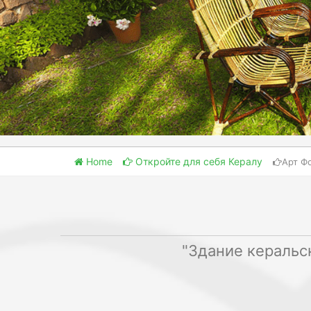
Home
Откройте для себя Кералу
Арт Ф
"Здание керальс