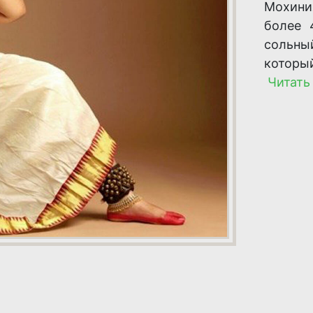
Мохини
более 
сольны
которы
Читать 