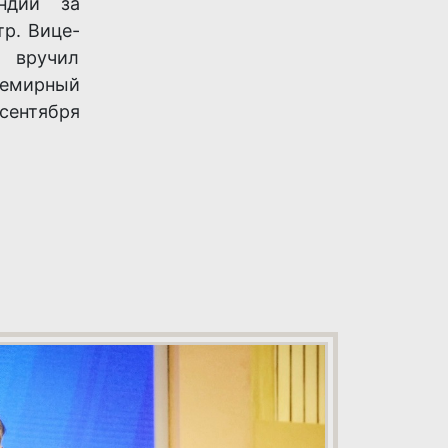
ндии за
р. Вице-
 вручил
семирный
 сентября