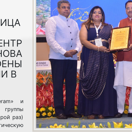
НИЦА
ЕНТР
НОВА
ОЕНЫ
И В
eram» и
 группы
рой раз)
тическую