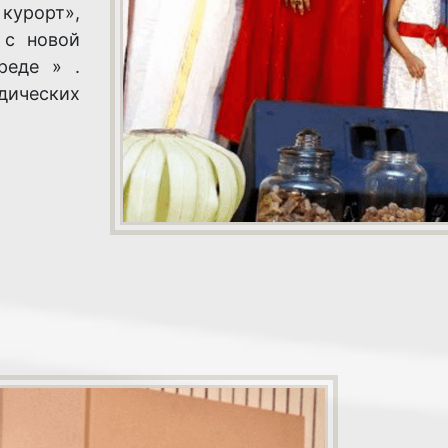
курорт»,
 с новой
реде » .
дических