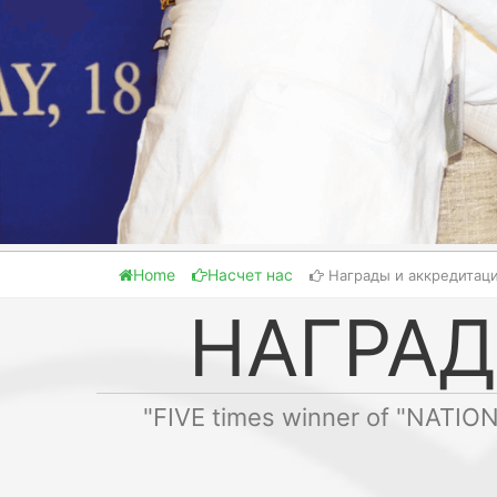
Home
Насчет нас
Награды и аккредитац
НАГРАД
"FIVE times winner of "NATIO