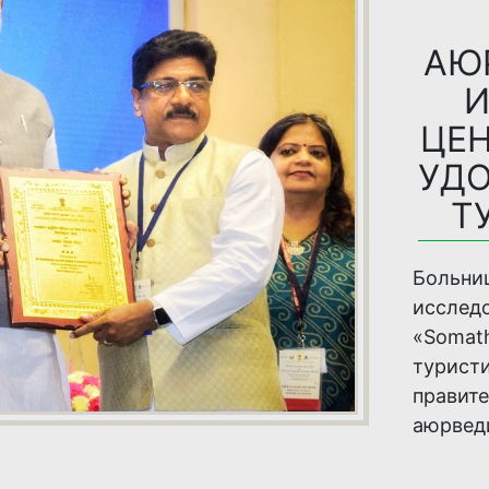
АЮ
И
ЦЕ
УД
Т
Боль
иссле
«Somat
турис
прави
аюрвед