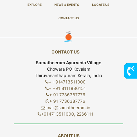
EXPLORE
NEWS & EVENTS
LOCATE US
CONTACT US
CONTACT US
Somatheeram Ayurveda Village
Chowara PO Kovalam
Thiruvananthapuram Kerala, India
+ +914713511000
7736
+ +91 8111886151
+ 91 7736387776
+ 91 7736387776
mail@somatheeram.in
+914713511000, 2266111
ABOUT US