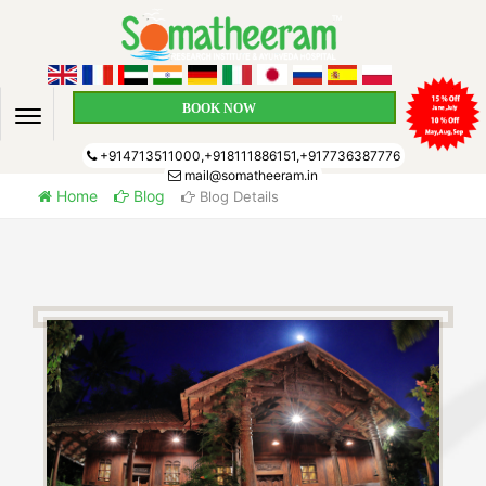
BOOK NOW
+914713511000,+918111886151,+917736387776
mail@somatheeram.in
Home
Blog
Blog Details