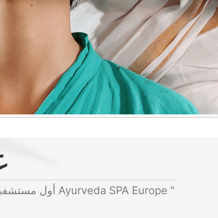
ع
" أول مستشفى أيورفيدا في العالم في أجواء المنتجع والمستشفى الوحيد في الهند الحاصل على شهادة Ayurveda SPA Europe "