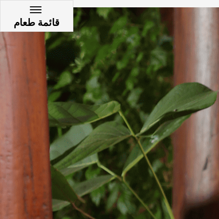
{
}
قائمة طعام